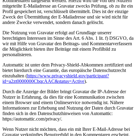
Kommentaren dargestellt werden. Hierzu wird die von den Nutzern
mitgeteilte E-Mailadresse an Gravatar zwecks Prüfung, ob zu ihr ein
Profil gespeichert ist, verschlüsselt übermittelt. Dies ist der einzige
Zweck der Übermittlung der E-Mailadresse und sie wird nicht für
andere Zwecke verwendet, sondern danach gelöscht.
Die Nutzung von Gravatar erfolgt auf Grundlage unserer
berechtigten Interessen im Sinne des Art. 6 Abs. 1 lit. f) DSGVO, da
wir mit Hilfe von Gravatar den Beitrags- und Kommentarverfassern
die Möglichkeit bieten ihre Beiträge mit einem Profilbild zu
personalisieren.
Automattic ist unter dem Privacy-Shield-Abkommen zertifiziert und
bietet hierdurch eine Garantie, das europäische Datenschutzrecht
einzuhalten (
https://www.privacyshield.gov/participant?
id=a2zt0000000CbqcAAC&status=Active
).
Durch die Anzeige der Bilder bringt Gravatar die IP-Adresse der
Nutzer in Erfahrung, da dies für eine Kommunikation zwischen
einem Browser und einem Onlineservice notwendig ist. Nähere
Informationen zur Erhebung und Nutzung der Daten durch Gravatar
finden sich in den Datenschutzhinweisen von Automattic:
https://automattic.com/privacy/.
Wenn Nutzer nicht möchten, dass ein mit Ihrer E-Mail-Adresse bei
Gravatar verknüpftes Benutzerbild in den Kommentaren erscheint,