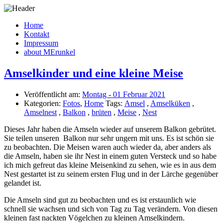
Home
Kontakt
Impressum
about MErunkel
Amselkinder und eine kleine Meise
Veröffentlicht am:
Montag - 01 Februar 2021
Kategorien:
Fotos
,
Home
Tags:
Amsel
,
Amselküken
,
Amselnest
,
Balkon
,
brüten
,
Meise
,
Nest
Dieses Jahr haben die Amseln wieder auf unserem Balkon gebrütet.
Sie teilen unseren Balkon nur sehr ungern mit uns. Es ist schön sie
zu beobachten. Die Meisen waren auch wieder da, aber anders als
die Amseln, haben sie ihr Nest in einem guten Versteck und so habe
ich mich gefreut das kleine Meisenkind zu sehen, wie es in aus dem
Nest gestartet ist zu seinem ersten Flug und in der Lärche gegenüber
gelandet ist.
Die Amseln sind gut zu beobachten und es ist erstaunlich wie
schnell sie wachsen und sich von Tag zu Tag verändern. Von diesen
kleinen fast nackten Vögelchen zu kleinen Amselkindern.