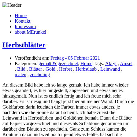
Home
Kontakt
Impressum
about MErunkel
Herbstblätter
Veröffentlicht am:
Freitag - 05 Februar 2021
Kategorien:
gemalt & gezeichnet
,
Home
Tags:
Akryl
,
Amsel
,
Bild
,
Blätter
,
Gold
,
Herbst
,
Herbstlaub
,
Leinwand
,
malen
,
zeichnung
An diesem Bild habe ich so lange gemalt. Ich habe immer wieder
etwas geändert, es hier hingestellt, angesehen und etwas neues
hinzugemalt. Nun ist es endlich fertig und ich freue mich sehr
darüber. Es ist riesig und hängt jetzt hier an meiner Wand. Durch die
Goldfarben darin leuchten die Farben immer etwas anders, je
nachdem wie die Sonne darauf scheint. Ich habe zuerst die
Leinwand in Herbstfarben und Goldtönen bemalt. Dann die Blätter
auf Papier vorgezeichnet und dieses als Schablone genommen um
darüber den Blauton zu spachteln. Ganz zum Schluss kamen die
Konturen dazu und weil noch irgend etwas fehlte, hat sich die