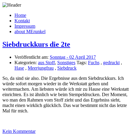
Home
Kontakt
Impressum
about MErunkel
Siebdruckkurs die 2te
Veröffentlicht am:
Sonntag - 02 April 2017
Kategorien:
aus Stoff
,
Sonstiges
Tags:
Fuchs
,
gedruckt
,
Hase
,
Meerjungfrau
,
Siebdruck
So, da sind sie also. Die Ergebnisse aus dem Siebdruckkurs. Ich
würde sofort morgen wieder in die Werkstatt gehen und
weitermachen. Am liebsten würde ich mir zu Hause eine Werkstatt
einrichten. Es ist ähnlich wie beim Stempeldrucken. Der Moment,
wo man den Rahmen vom Stoff zieht und das Ergebniss sieht,
macht einen wirklich glücklich. Das war bestimmt nicht das letzte
Mal für mich.
Kein Kommentar