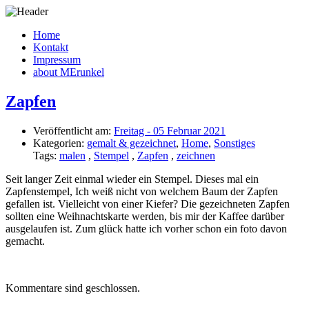
Home
Kontakt
Impressum
about MErunkel
Zapfen
Veröffentlicht am:
Freitag - 05 Februar 2021
Kategorien:
gemalt & gezeichnet
,
Home
,
Sonstiges
Tags:
malen
,
Stempel
,
Zapfen
,
zeichnen
Seit langer Zeit einmal wieder ein Stempel. Dieses mal ein
Zapfenstempel, Ich weiß nicht von welchem Baum der Zapfen
gefallen ist. Vielleicht von einer Kiefer? Die gezeichneten Zapfen
sollten eine Weihnachtskarte werden, bis mir der Kaffee darüber
ausgelaufen ist. Zum glück hatte ich vorher schon ein foto davon
gemacht.
Kommentare sind geschlossen.